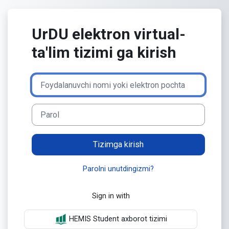
Asosiy mundarijaga o‘tish
UrDU elektron virtual-
ta'lim tizimi ga kirish
Foydalanuvchi nomi yoki elektron pochta
Parol
Tizimga kirish
Parolni unutdingizmi?
Sign in with
HEMIS Student axborot tizimi